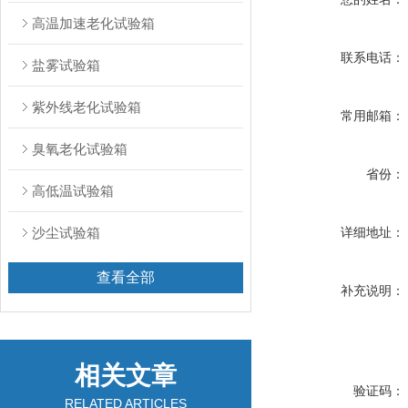
高温加速老化试验箱
联系电话：
盐雾试验箱
紫外线老化试验箱
常用邮箱：
臭氧老化试验箱
省份：
高低温试验箱
沙尘试验箱
详细地址：
查看全部
补充说明：
相关文章
验证码：
RELATED ARTICLES