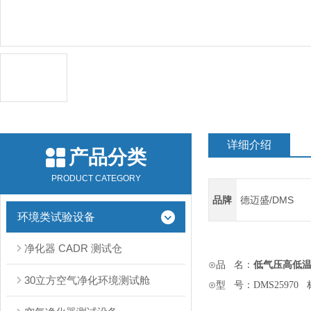
详细介绍
产品分类
PRODUCT CATEGORY
品牌
德迈盛/DMS
环境类试验设备
净化器 CADR 测试仓
⊙
品
名
：
低气压高低
30立方空气净化环境测试舱
⊙
型
号
：
DMS25970