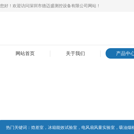
您好！欢迎访问深圳市德迈盛测控设备有限公司网站！
网站首页
关于我们
产品中
热门关键词：
焓差室，冰箱能效试验室，电风扇风量实验室，吸油烟机油脂分离度试验装置，吸油烟机空气性能试验装置，吸油烟机气味降低度试