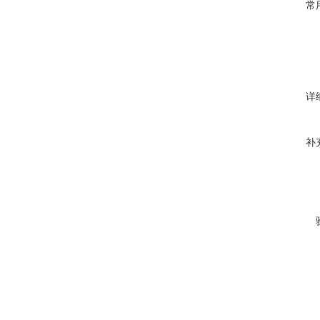
常
详
补