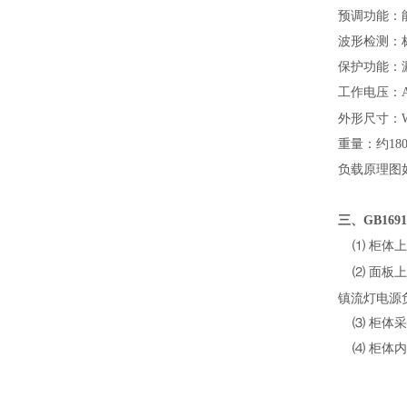
预调功能：
波形检测：
保护功能：
工作电压：
外形尺寸：W
重量：约18
负载原理图
三、
GB1691
⑴ 柜体上
⑵ 面板上
镇流灯电源
⑶ 柜体采
⑷ 柜体内