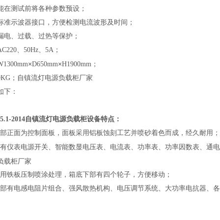
能在测试前将各种参数预设；
标准示波器接口，方便检测电流波形及时间；
漏电、过载、过热等保护；
AC220
、
50Hz
、
5A；
×
×
1300mm
D650mm
H1900mm；
自镇流灯电源负载柜厂家
0KG；
如下：
5.1-2014
自镇流灯电源负载柜设备特点：
部正面为控制面板，面板采用铝板蚀刻工艺并喷砂着色而成，经久耐用；
有仪表电源开关、智能数显电压表、电流表、功率表、功率因数表、通电
负载柜厂家
用铁板压制喷涂处理，箱底下部有四个轮子，方便移动；
部有电感电阻片组合、强风散热机构、电压调节系统、大功率电抗器、各