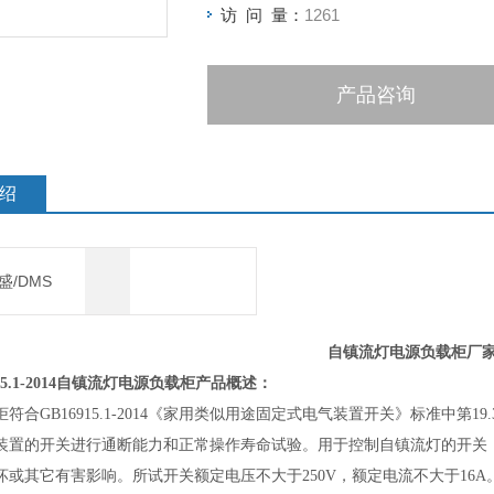
访 问 量：
1261
产品咨询
绍
盛/DMS
自镇流灯电源负载柜厂
5.1-2014
自镇流灯电源负载柜
产品概述：
柜
符合
GB16915.1-2014《家用类似用途固定式电气装置开关》标准中第19.
装置的开关进行通断能力和正常操作寿命试验。用于控制自镇流灯的开关
坏或其它有害影响。所试开关额定电压不大于250V，额定电流不大于16