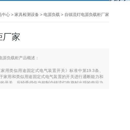
品中心
>
家具检测设备
>
电源负载
> 自镇流灯电源负载柜厂家
柜厂家
镇流灯电源负载柜产品概述：
014《家用类似用途固定式电气装置开关》标准中第19.3条、
求。适用于家用和类似用途固定式电气装置的开关进行通断能力和
灯的开关，应经受得住当控制自镇流灯电路时出现的电应力
响。自镇流灯电源负载柜厂家