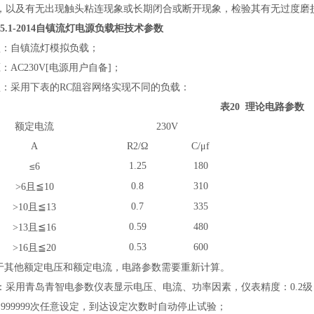
，以及有无出现触头粘连现象或长期闭合或断开现象，检验其有无过度磨
5.1-2014
自镇流灯电源负载柜技术参数
型：自镇流灯模拟负载；
AC230V
[
电源用户自备
]
；
型：采用下表的RC阻容网络实现不同的负载：
表20 理论电路参数
额定电流
230V
A
R2/
Ω
C/
μ
f
≤
1.25
180
6
≦
0.8
310
>
6且
10
≦
0.7
335
>
10且
13
≦
0.59
480
>
13且
16
≦
0.53
600
>
16且
20
于其他额定电压和额定电流，电路参数需要重新计算。
：采用青岛青智电参数仪表显示电压、电流、功率因素，仪表精度：0.2级
999999次
任意设定，到达设定次数时自动停止试验；