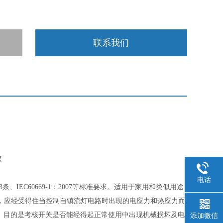
联系我们
家
电话
3条
、
IEC60669-1：2007等标准要求。适用于家用和类似用途
，应经受得住当控制自镇流灯电路时出现的电应力和热应力而
A。目的是考核开关是否能经得起正常使用中出现机械损坏及电
添加微信