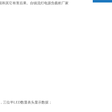
自镇流灯电源负载柜厂家
损和其它有害后果。
，三位半LED数显表头显示数据；