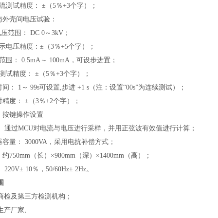
流测试精度： ±（5％+3个字）；
端与外壳间电压试验：
电压范围： DC 0～3kV；
显示电压精度：±（3％+5个字）；
范围： 0.5mA～ 100mA，可设步进置；
测试精度： ±（5％+3个字）；
间： 1～ 99s可设置,步进
+
1 s（注：设置“00s”为连续测试）；
时精度： ±（3％+2个字）；
示，按键操作设置
法： 通过MCU对电流与电压进行采样，并用正弦波有效值进行计算；
器容量： 3000VA，采用电抗补偿方式；
约750mm（长）×980mm（深）×1400mm（高）；
220V± 10％，50/60Hz± 2Hz。
围
商检及第三方检测机构；
生产厂家;