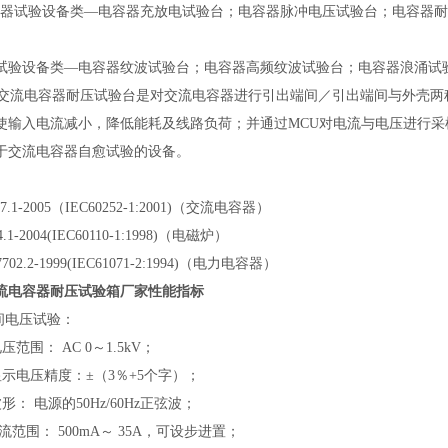
容器试验设备类—电容器充放电试验台；电容器脉冲电压试验台；电容器
试验设备类—电容器纹波试验台；电容器高频纹波试验台；电容器浪涌试
2型交流电容器耐压试验台是对交流电容器进行引出端间／引出端间与外壳两种电
使输入电流减小，降低能耗及线路负荷；并通过MCU对电流与电压进行采
于交流电容器自愈试验的设备。
667.1-2005（IEC60252-1:2001)（交流电容器）
4.1-2004(IEC60110-1:1998)（电磁炉）
7702.2-1999(IEC61071-2:1994)（电力电容器）
流电容器耐压试验箱厂家性能指标
间电压试验：
电压范围： AC 0～1.5kV；
D显示电压精度：±（3％+5个字）；
波形： 电源的50Hz/60Hz正弦波；
流范围： 500mA～ 35A，可设步进置；