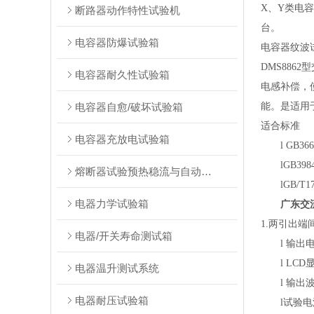
X、Y类电
断路器动作特性试验机
台。
电容器防爆试验箱
电容器纹波
DMS886
电容器耐久性试验箱
电感补偿，
电容器自愈/破坏试验箱
能。是适用
适合标准
电容器充放电试验箱
l GB3
lGB398
熔断器试验预热稳流与自动转换装置测试台
lGB/T1
电器力学试验箱
广东交
1.两引出端
电器/开关寿命测试箱
l 输出
l LC
电器温升测试系统
l 输出
电器耐压试验箱
l试验电