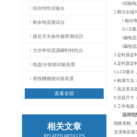
l试验电
综合特性试验台
2.两引出
l 输出
剩余电流测试台
lLCD
接近开关操作频率测试仪
l漏电流
l漏电流
大功率恒流源瞬时特性台
3.定时器定时
4.定时器定
电盘/分线箱试验装置
5.LCD显
母线槽燃烧试验装置
6.检测方
7.高压变压
查看全部
8.仪器尺寸：
9.工作电源： 
适用范
国家质检、
相关文章
交流电容器
RELATED ARTICLES