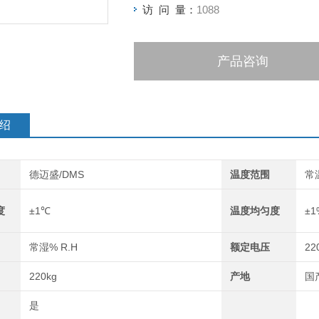
访 问 量：
1088
产品咨询
绍
德迈盛/DMS
温度范围
常
度
±1℃
温度均匀度
±1
常湿% R.H
额定电压
22
220kg
产地
国
是