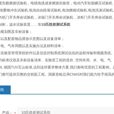
缆负载燃烧试验机，电线电缆成束燃烧实验室，电动汽车轮胎碾压试验机
电池重物冲击试验机,电池自由跌落试验机,电池燃烧试验机,电池洗涤试验
衣机门开关寿命试验机，冰箱门开关寿命试验机，冰柜门开关寿命试验机，
制柜，溢水试验装置……等
10匹焓差测试系统
局规划图及非标设备；
备以及配套物品摆放示意图以及设备清单；
、电、气布局图以及实施办法及材料清单；
体实验室管理系统软件以及信息控制系统测试信息的远程传输和视频系统
的标准仪器及非标设备清单、实验室工程的造价, 空间布局、水、电、气
UL 德国TUV互认标准,达到这些要求整体方案,我们都有优质的工程案
们都可提供完整的交钥匙工程。国家质检总局CNAS对我们能力给予很高
询
产品：