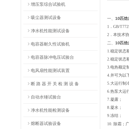
增压泵综合试验机
吸尘器测试设备
10匹
一、
1．GB/T772
净水机性能测试设备
2．本技术
10匹
二、
电容器耐久性试验机
1.稳定状态
电容器脉冲电压试验台
2.稳定状
3.电热额定
电风扇性能测试装置
4.并可为
断 路 器 开 关 检 测 设 备
5.大运行
6.热泵大
自动水锤试验台
7.凝露；
8.凝水；
净水机性能检测设备
9.冻结；
熔断器试验设备
10. 除霜；