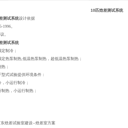
10匹焓差测试系统
焓差测试系统
设计依据
5-1996。
协议。
焓差测试系统
额定制冷；
态额定热泵制热,低温热泵制热，超低温热泵制热；
制热；
以下型式试验提供环境条件：
制冷，小运行制冷；
运行制热，小运行制热；
广东焓差试验室建设--焓差室方案