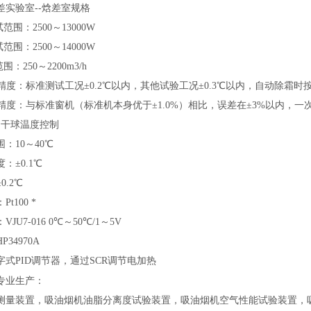
差实验室--焓差室
规格
范围：2500～13000W
范围：2500～14000W
围：250～2200m3/h
制精度：标准测试工况±0.2℃以内，其他试验工况±0.3℃以内，自动除霜时
果精度：与标准窗机（标准机本身优于±1.0%）相比，误差在±3%以内，
的干球温度控制
：10～40℃
：±0.1℃
0.2℃
t100 *
JU7-016 0℃～50℃/1～5V
34970A
式PID调节器，通过SCR调节电加热
专业生产：
测量装置，吸油烟机油脂分离度试验装置，吸油烟机空气性能试验装置，