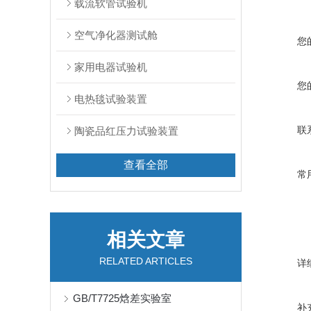
载流软管试验机
空气净化器测试舱
您
家用电器试验机
您
电热毯试验装置
联
陶瓷品红压力试验装置
查看全部
常
相关文章
RELATED ARTICLES
详
GB/T7725焓差实验室
补