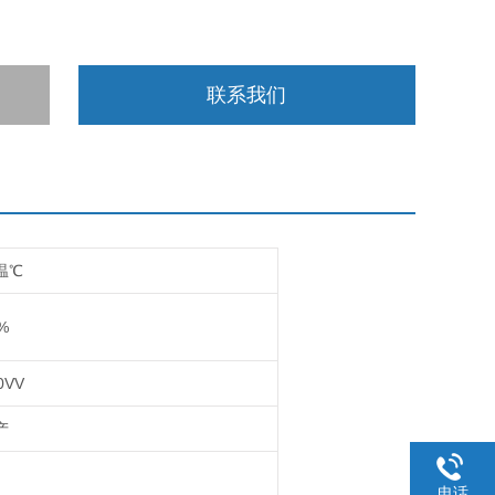
联系我们
温℃
%
0VV
产
电话