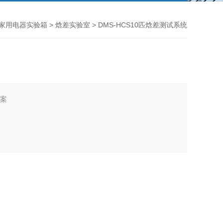
家用电器实验箱
>
焓差实验室
> DMS-HCS10匹焓差测试系统
方案