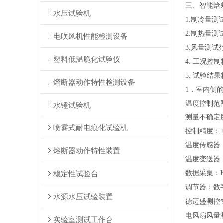
智能焓
三、
水压试验机
1.制冷量测试
2.制热量测试
电吹风机性能检测设备
3.风量测试范
塑料低温脆化试验仪
4. 工况控
5. 试验结
熔断器动作特性检测设备
1．室内侧
温度控制范围
水锤试验机
测量不确定度
喷雾式耐电痕化试验机
控制精度：±
温度传感器：P
熔断器动作特性装置
温度变送器：V
稳定性试验台
数据采集：HP
调节器：数字
水源水压试验装置
德迈盛测控
电风扇风量
实验室测试工作台