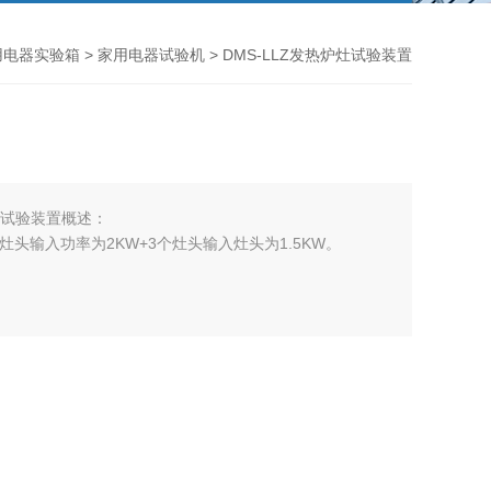
用电器实验箱
>
家用电器试验机
> DMS-LLZ发热炉灶试验装置
炉灶试验装置概述：
。3个灶头输入功率为2KW+3个灶头输入灶头为1.5KW。