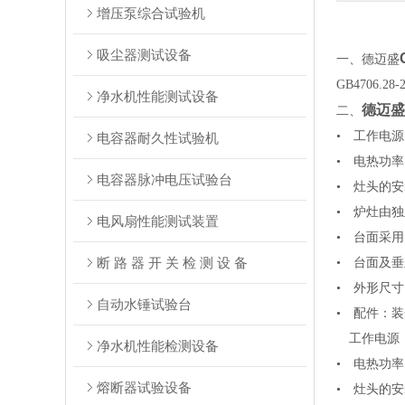
增压泵综合试验机
吸尘器测试设备
一、德迈盛
GB4706.
净水机性能测试设备
德迈盛
二、
• 工作电源：
电容器耐久性试验机
• 电热功率
电容器脉冲电压试验台
• 灶头的安
• 炉灶由
电风扇性能测试装置
• 台面采用
断 路 器 开 关 检 测 设 备
• 台面及
• 外形尺寸：
自动水锤试验台
• 配件：
工作电源：2
净水机性能检测设备
• 电热功率
熔断器试验设备
• 灶头的安