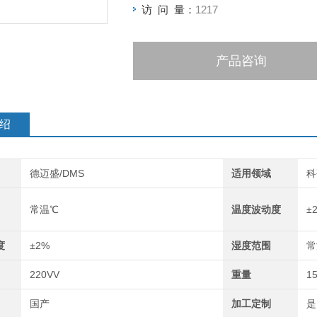
访 问 量：
1217
产品咨询
绍
德迈盛/DMS
适用领域
科
常温℃
温度波动度
±
度
±2%
湿度范围
常
220VV
重量
1
国产
加工定制
是