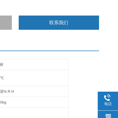
联系我们
研
2℃
湿% R.H
50kg
电话