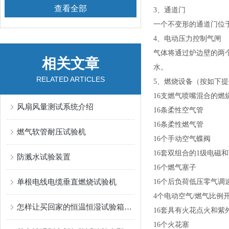
查看全部
3、通道门
一个不变形的通道门位
4、电动压力控制气闸
气体将通过炉边壁的两
相关文章
水。
RELATED ARTICLES
5、燃烧设备（按如下提
16支燃气喷嘴混合的燃
风扇风量测试系统介绍
16条柔性空气管
16条柔性燃气管
燃气软管耐压试验机
16个手动空气蝶阀
16套双组合的1级电磁
防溅水试验装置
16个燃气塞子
单根电线电缆垂直燃烧试验机
16个后负荷低压零气调
4个电动空气/燃气比例
怎样让买回家的恒温恒湿试验箱寿命变长呢？
16套具有火花点火和
16个火花塞