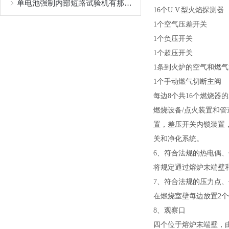
单电池强制内部短路试验机有那些技术要求
16个U.V.型火焰探测器
1个空气压差开关
1个负压开关
1个超压开关
1条到火炉的空气和燃
1个手动燃气切断主阀
每边8个共16个燃烧器
燃烧设备/点火装置和
置，差压开关内锁装置
关和净化系统。
6、符合法规的热电偶
将规定通过熔炉末端壁
7、符合法规的压力点
在燃烧室壁每边放置2个
8、观察口
四个位于熔炉末端壁，