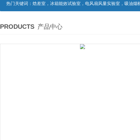
热门关键词：
焓差室，冰箱能效试验室，电风扇风量实验室，吸油烟机油脂分离度试验装置，吸油烟机空气性能试验装置，吸油烟机气味降低度试
PRODUCTS
产品中心