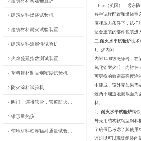
建筑材料构建垂直炉
n Fire（英国），远
各种试样配置和燃烧室
建筑材料燃烧试验机
度和压力条件下，试样
建筑材料耐火试验装置
适合重装的部件包装进
耐火水平试验炉
二.
技术
建筑材料难燃性试验机
1、炉内衬
火焰蔓延指数测试装置
内衬1400级绝缘砖，
氧化铝耐火砖，内衬在
塑料建材制品烟密度试验机
可更换的致密高强度浇
中建成，该外壳如果需
防火涂料试验机
这两个烟道地漏截面为
阀门，连接软管，管道防火试验装置
料。
耐火水平试验炉
2、
钢铁
锥形量热仪
外壳用结构软钢型钢和
了确保已考虑了其使用
铺地材料临界辐射通量试验装置
该炉以可以现场组装的