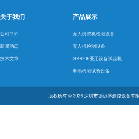
关于我们
产品展示
公司简介
无人机整机检测设备
新闻动态
无人机检测设备
技术文章
GB9706医用设备试验机
电池检测试验设备
电线电缆检测设备
版权所有 © 2026 深圳市德迈盛测控设备有限公司(ww
防水防尘检测设备
材料燃烧类检测设备
家用电器实验箱
灯具检测设备