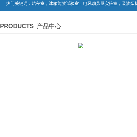
热门关键词：
焓差室，冰箱能效试验室，电风扇风量实验室，吸油烟机油脂分离度试验装置，吸油烟机空气性能试验装置，吸油烟机气味降低度试
PRODUCTS
产品中心