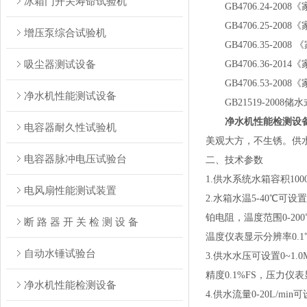
冰箱门开关寿命试验机
GB4706.24-
GB4706.25-
增压泵综合试验机
GB4706.35-2008 《
吸尘器测试设备
GB4706.36-2014《
GB4706.53-
净水机性能测试设备
GB21519-2008
储水
净水机性能检测设
电容器耐久性试验机
美观大方，不生锈。供
电容器脉冲电压试验台
二、技术参数
1.供水系统水箱容积1
电风扇性能测试装置
2
.水箱水温5-4
0
℃可设置
铂电阻，温度范围
0-
200
断 路 器 开 关 检 测 设 备
温度仪表显示分辨率
0.1
自动水锤试验台
3.
供水水压可设置
0~1.
精度
0
.
1%
FS
，压力仪表
净水机性能检测设备
4
.
供水流量
0-20
L/min
可