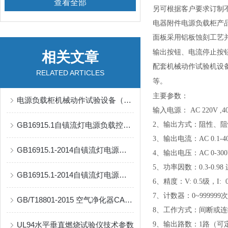
查看全部
另可根据客户要求订制
电器附件电源负载柜
产
面板采用铝板蚀刻工艺
输出按钮、电流停止按
相关文章
配套机械动作试验机设
RELATED ARTICLES
等。
主要参数：
电源负载柜机械动作试验设备（如插头插座寿命试验机）
输入电源： AC 220V ,40A
GB16915.1自镇流灯电源负载控制柜
2、输出方式：阻性、
3、输出电流：AC 0.1-
GB16915.1-2014自镇流灯电源负载柜
4、输出电压：AC 0-30
5、功率因数：0.3-0.9
GB16915.1-2014自镇流灯电源负载控制柜
6、精度：V: 0.5级，I: 0
7、计数器：0~999999
GB/T18801-2015 空气净化器CADR环境测试舱
8、工作方式：间断或
UL94水平垂直燃烧试验仪技术参数
9、输出路数：1路（可