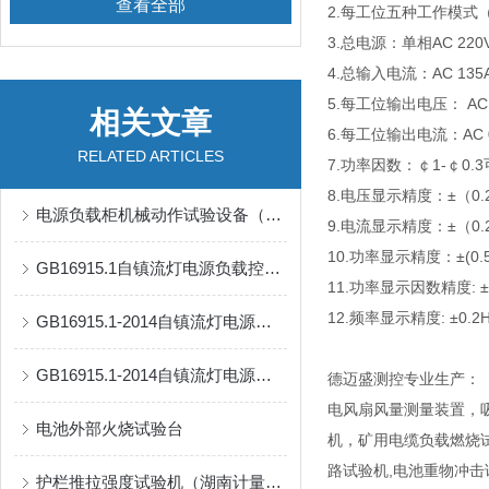
查看全部
2.每工位五种工作模式（
3.总电源：单相AC 220
4.总输入电流：AC 135
5.每工位输出电压： AC 
相关文章
6.每工位输出电流：AC 
RELATED ARTICLES
7.功率因数：￠1-￠0.
8.电压显示精度：±（0.
电源负载柜机械动作试验设备（如插头插座寿命试验机）
9.电流显示精度：±（0.
10.功率显示精度：±(0
GB16915.1自镇流灯电源负载控制柜
11.功率显示因数精度: ±
12.频率显示精度: ±0.2
GB16915.1-2014自镇流灯电源负载柜
GB16915.1-2014自镇流灯电源负载控制柜
德迈盛测控专业生产：
电风扇风量测量装置，
电池外部火烧试验台
机，矿用电缆负载燃烧
路试验机,电池重物冲击
护栏推拉强度试验机（湖南计量院）