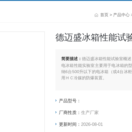
首页
>
产品中心
德迈盛冰箱性能试
简要描述：
德迈盛冰箱性能试验室概述
电冰箱性能实验室主要用于电冰箱的
纳6台500升以下的电冰箱（或4台
用ＨＣ冷媒的防爆装置。
产品型号：
厂商性质：
生产厂家
更新时间：
2026-08-01