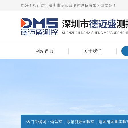
您好！欢迎访问深圳市德迈盛测控设备有限公司网站！
网站首页
关于我们
热门关键词：
焓差室，冰箱能效试验室，电风扇风量实验室，吸油烟机油脂分离度试验装置，吸油烟机空气性能试验装