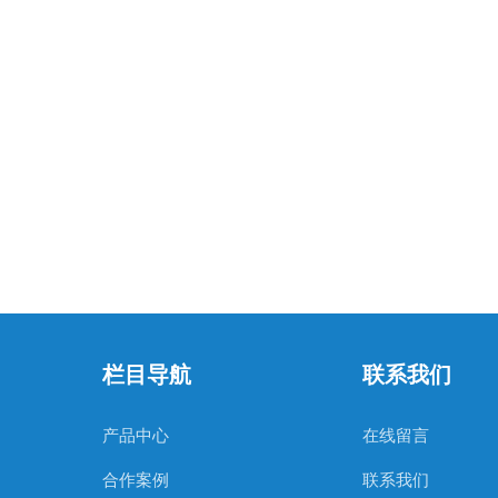
栏目导航
联系我们
产品中心
在线留言
合作案例
联系我们