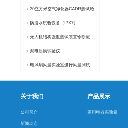
30立方米空气净化器CADR测试舱
防浸水试验设备（IPX7）
无人机结构强度测试装置诊断流程和排查
漏电起痕试验仪
电风扇风量实验室进行风量测试时要这样操作
关于我们
产品展示
公司简介
家用电器实验箱
新闻动态