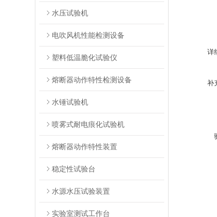
水压试验机
电吹风机性能检测设备
详
塑料低温脆化试验仪
熔断器动作特性检测设备
补
水锤试验机
喷雾式耐电痕化试验机
熔断器动作特性装置
稳定性试验台
水源水压试验装置
实验室测试工作台