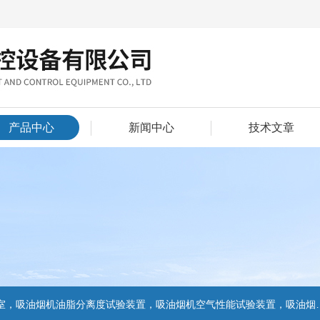
产品中心
新闻中心
技术文章
置，吸油烟机气味降低度试验装置，电池挤压试验机，电池短路试验机,电池重物冲击试验机,电池自由跌落试验机,电池燃烧试验机,电池洗涤试验机,电池挤压试验机