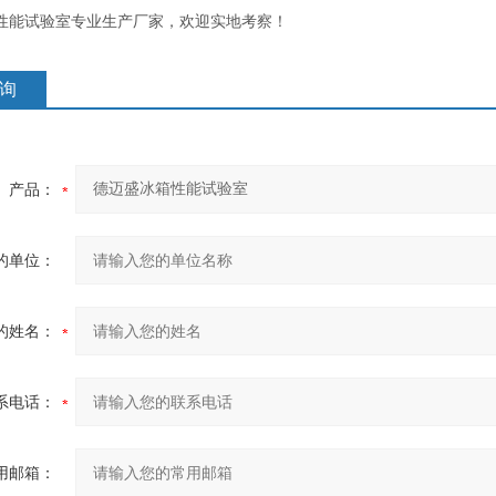
性能试验室专业生产厂家，欢迎实地考察！
询
产品：
的单位：
的姓名：
系电话：
用邮箱：