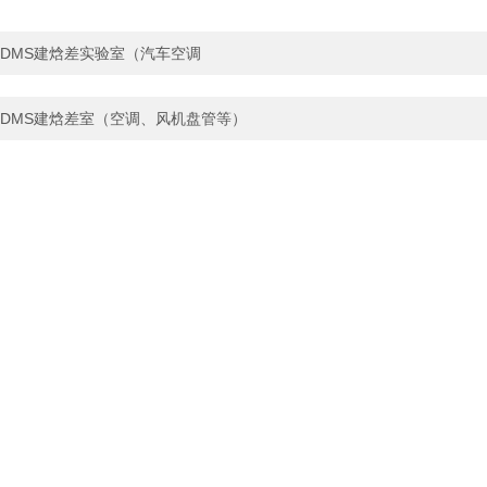
DMS建焓差实验室（汽车空调
DMS建焓差室（空调、风机盘管等）