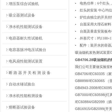
增压泵综合试验机
• 电热功率：6个灶头，
• 灶头的安装 中心均位
吸尘器测试设备
• 炉灶由独立的开关控
• 台面采用大理石材料
净水机性能测试设备
• 台面及垂直安装板
电容器耐久性试验机
• 外形尺寸：约1100×11
• 配件：装开水的容器
电容器脉冲电压试验台
吸油烟机发热测试装置GB4
GB4706.28吸油烟机
电风扇性能测试装置
我们公司主要做实验室检
断 路 器 开 关 检 测 设 备
GB4706/IEC603
GB8898/IEC600
自动水锤试验台
GB4943-2008/IEC
GB7000/IEC60598
净水机性能检测设备
IEC60884/GB209
熔断器试验设备
GB16915/GB2099(