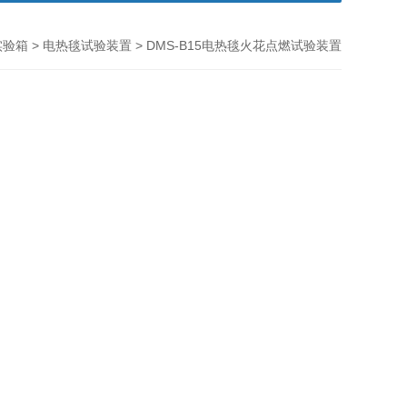
实验箱
>
电热毯试验装置
> DMS-B15电热毯火花点燃试验装置