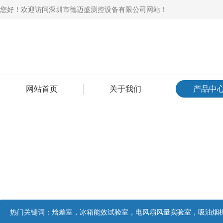
您好！欢迎访问深圳市德迈盛测控设备有限公司网站！
网站首页
关于我们
产品中
热门关键词：
焓差室，冰箱能效试验室，电风扇风量实验室，吸油烟机油脂分离度试验装置，吸油烟机空气性能试验装置，吸油烟机气味降低度试