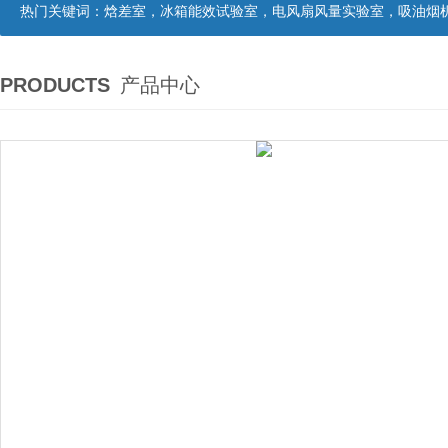
热门关键词：
焓差室，冰箱能效试验室，电风扇风量实验室，吸油烟机油脂分离度试验装置，吸油烟机空气性能试验装置，吸油烟机气味降低度试
PRODUCTS
产品中心