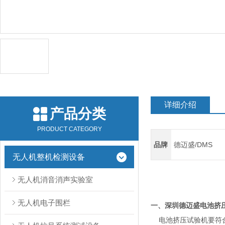
详细介绍
产品分类
PRODUCT CATEGORY
品牌
德迈盛/DMS
无人机整机检测设备
无人机消音消声实验室
无人机电子围栏
一、
深圳德迈盛
电池
挤
电池挤压试验机要符