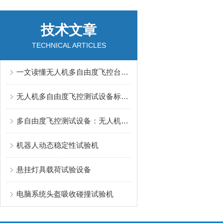
技术文章
TECHNICAL ARTICLES
一文读懂无人机多自由度飞控台适用场景与操作注意要点
无人机多自由度飞控测试设备标准化维护方案
多自由度飞控测试设备：无人机研发地面验证核心设备
机器人动态稳定性试验机
悬挂灯具载荷试验设备
电脑系统头盔吸收碰撞试验机