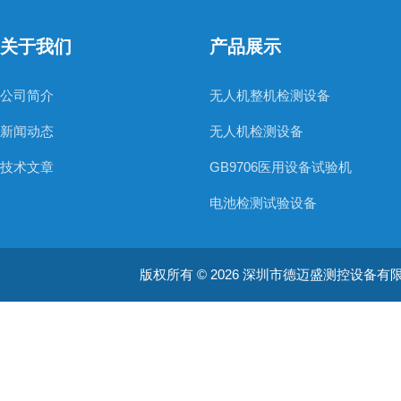
关于我们
产品展示
公司简介
无人机整机检测设备
新闻动态
无人机检测设备
技术文章
GB9706医用设备试验机
电池检测试验设备
电线电缆检测设备
版权所有 © 2026 深圳市德迈盛测控设备有限公司(ww
防水防尘检测设备
材料燃烧类检测设备
家用电器实验箱
灯具检测设备